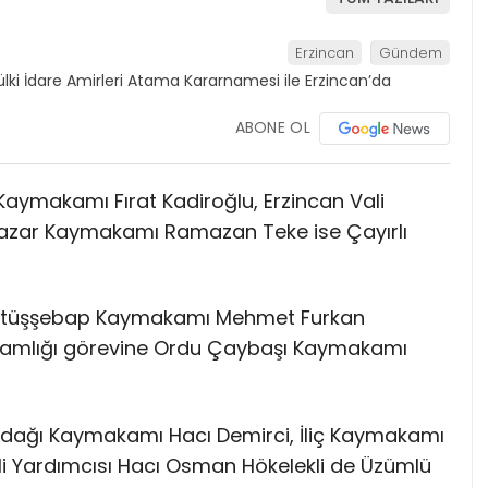
Erzincan
Gündem
ABONE OL
ymakamı Fırat Kadiroğlu, Erzincan Vali
 Pazar Kaymakamı Ramazan Teke ise Çayırlı
eytüşşebap Kaymakamı Mehmet Furkan
akamlığı görevine Ordu Çaybaşı Kaymakamı
ndağı Kaymakamı Hacı Demirci, İliç Kaymakamı
ali Yardımcısı Hacı Osman Hökelekli de Üzümlü