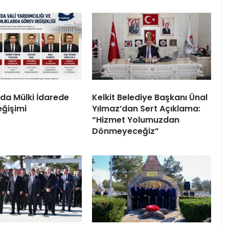
’da Mülki İdarede
Kelkit Belediye Başkanı Ünal
ğişimi
Yılmaz’dan Sert Açıklama:
“Hizmet Yolumuzdan
Dönmeyeceğiz”