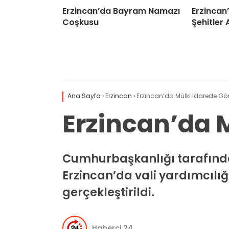
Erzincan’da Bayram Namazı
Erzincan
Coşkusu
Şehitler 
Ana Sayfa
›
Erzincan
›
Erzincan’da Mülki İdarede Gö
Erzincan’da 
Cumhurbaşkanlığı tarafında
Erzincan’da vali yardımcılığ
gerçekleştirildi.
Haberci 24