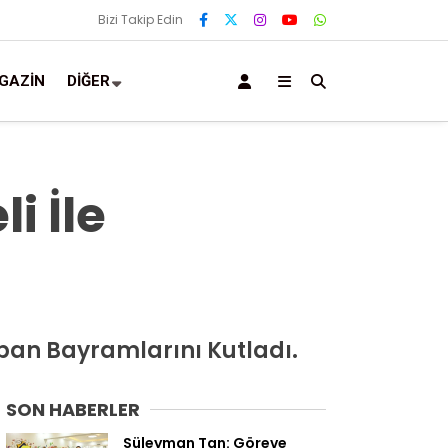
Bizi Takip Edin
GAZIN
DIĞER
i İle
rban Bayramlarını Kutladı.
SON HABERLER
Süleyman Tan: Göreve