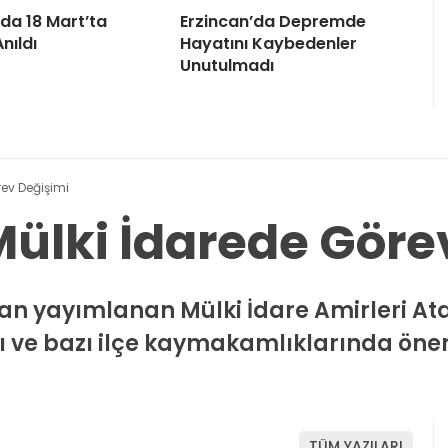
’da 18 Mart’ta
Erzincan’da Depremde
Anıldı
Hayatını Kaybedenler
Unutulmadı
rev Değişimi
Mülki İdarede Göre
n yayımlanan Mülki İdare Amirleri At
ı ve bazı ilçe kaymakamlıklarında öneml
TÜM YAZILARI