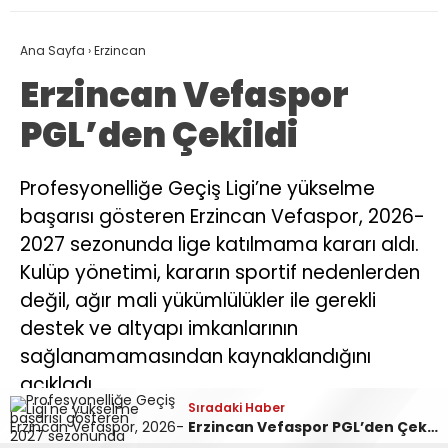
Ana Sayfa
›
Erzincan
Erzincan Vefaspor
PGL’den Çekildi
Profesyonelliğe Geçiş Ligi’ne yükselme
başarısı gösteren Erzincan Vefaspor, 2026-
2027 sezonunda lige katılmama kararı aldı.
Kulüp yönetimi, kararın sportif nedenlerden
değil, ağır mali yükümlülükler ile gerekli
destek ve altyapı imkanlarının
sağlanamamasından kaynaklandığını
açıkladı.
Sıradaki Haber
Sıradaki Haber
Süleyman Tan İş Dünyası Temsilcileriyle Bir Araya Gelmeye Devam Ediyor
Erzincan Vefaspor PGL’den Çekildi
Haberci 24
TÜM YAZILARI