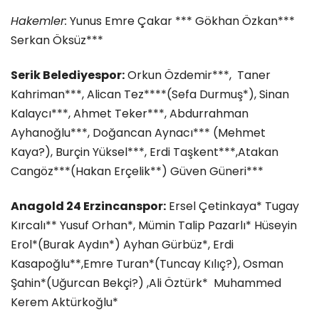
Hakemler:
Yunus Emre Çakar *** Gökhan Özkan***
Serkan Öksüz***
Serik Belediyespor:
Orkun Özdemir***, Taner
Kahriman***, Alican Tez****(Sefa Durmuş*), Sinan
Kalaycı***, Ahmet Teker***, Abdurrahman
Ayhanoğlu***, Doğancan Aynacı*** (Mehmet
Kaya?), Burçin Yüksel***, Erdi Taşkent***,Atakan
Cangöz***(Hakan Erçelik**) Güven Güneri***
Anagold 24 Erzincanspor:
Ersel Çetinkaya* Tugay
Kırcalı** Yusuf Orhan*, Mümin Talip Pazarlı* Hüseyin
Erol*(Burak Aydın*) Ayhan Gürbüz*, Erdi
Kasapoğlu**,Emre Turan*(Tuncay Kılıç?), Osman
Şahin*(Uğurcan Bekçi?) ,Ali Öztürk* Muhammed
Kerem Aktürkoğlu*