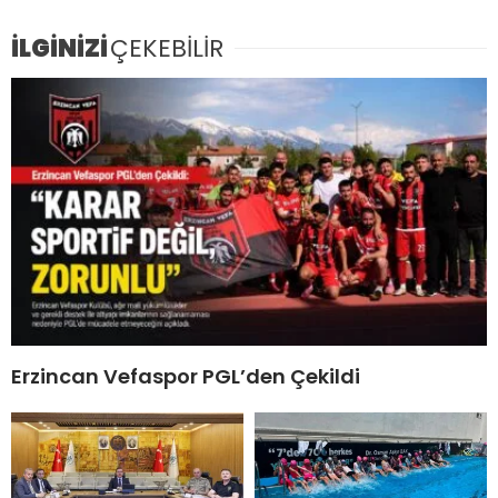
İLGİNİZİ
ÇEKEBİLİR
Erzincan Vefaspor PGL’den Çekildi