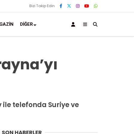
Bizi Takip Edin
GAZIN
DIĞER
rayna’yı
ile telefonda Suriye ve
SON HABERLER