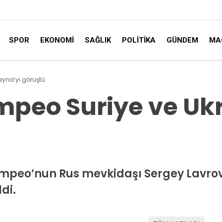
SPOR
EKONOMI
SAĞLIK
POLITIKA
GÜNDEM
MA
ayna’yı görüştü
mpeo Suriye ve Uk
ompeo’nun Rus mevkidaşı Sergey Lavrov 
di.