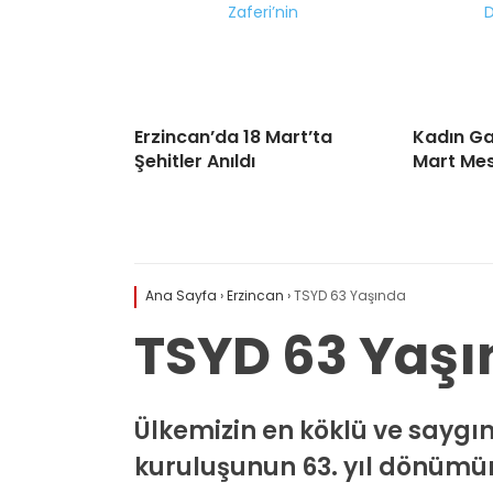
Erzincan’da 18 Mart’ta
Kadın Ga
Şehitler Anıldı
Mart Mes
Ana Sayfa
›
Erzincan
›
TSYD 63 Yaşında
TSYD 63 Yaş
Ülkemizin en köklü ve saygın
kuruluşunun 63. yıl dönümün