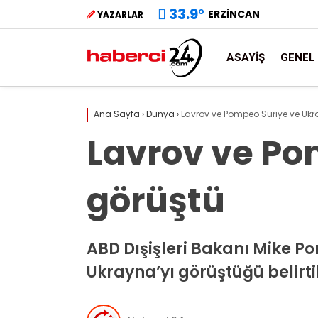
33.9
°
ERZINCAN
YAZARLAR
ASAYIŞ
GENEL
Ana Sayfa
›
Dünya
›
Lavrov ve Pompeo Suriye ve Ukr
Lavrov ve Po
görüştü
ABD Dışişleri Bakanı Mike P
Ukrayna’yı görüştüğü belirtil