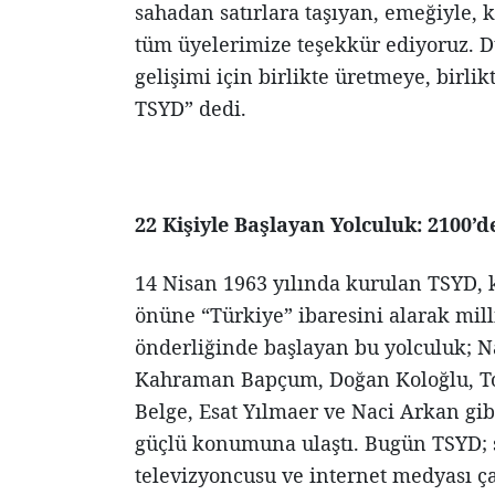
sahadan satırlara taşıyan, emeğiyle,
tüm üyelerimize teşekkür ediyoruz. D
gelişimi için birlikte üretmeye, birl
TSYD” dedi.
22 Kişiyle Başlayan Yolculuk: 2100’d
14 Nisan 1963 yılında kurulan TSYD, 
önüne “Türkiye” ibaresini alarak mil
önderliğinde başlayan bu yolculuk; 
Kahraman Bapçum, Doğan Koloğlu, Toga
Belge, Esat Yılmaer ve Naci Arkan gi
güçlü konumuna ulaştı. Bugün TSYD; s
televizyoncusu ve internet medyası ça