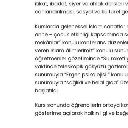
itikat, ibadet, siyer ve ahlak dersleri
canlandırılması, sosyal ve kültürel ge
Kurslarda geleneksel İslam sanatları
anne – çocuk etkinliği kapsamında s
mekânlar” konulu konferans düzenlenm
veren İslam âlimlerimiz” konulu sunu
öğretmenler gözetiminde “Su roketi y
vaktinde teleskopik gökyüzü gözlemi”
sunumuyla “Ergen psikolojisi “ konul
sunumuyla “sağlıklı ve helal gıda” üz
başlatıldı.
Kurs sonunda öğrencilerin ortaya koy
gösterime açılarak halkın ilgi ve beğ