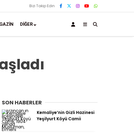
Bizi Takip Edin
GAZIN
DIĞER
aşladı
SON HABERLER
Kemaliye’nin Gizli Hazinesi
Yeşilyurt Köyü Camii