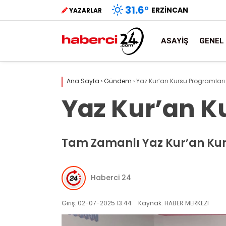
31.6
°
ERZINCAN
YAZARLAR
ASAYIŞ
GENEL
Ana Sayfa
›
Gündem
›
Yaz Kur’an Kursu Programları
Yaz Kur’an K
Tam Zamanlı Yaz Kur’an Kur
Haberci 24
Giriş: 02-07-2025 13:44
Kaynak: HABER MERKEZI