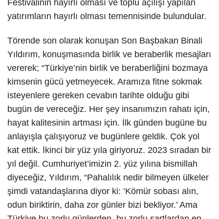
Festivalinin hayırlı olması ve toplu açılışı yapılan
yatırımların hayırlı olması temennisinde bulundular.
Törende son olarak konuşan Son Başbakan Binali
Yıldırım, konuşmasında birlik ve beraberlik mesajları
vererek; “Türkiye’nin birlik ve beraberliğini bozmaya
kimsenin gücü yetmeyecek. Aramıza fitne sokmak
isteyenlere gereken cevabın tarihte olduğu gibi
bugün de vereceğiz. Her şey insanımızın rahatı için,
hayat kalitesinin artması için. İlk günden bugüne bu
anlayışla çalışıyoruz ve bugünlere geldik. Çok yol
kat ettik. İkinci bir yüz yıla giriyoruz. 2023 sıradan bir
yıl değil. Cumhuriyet’imizin 2. yüz yılına bismillah
diyeceğiz, Yıldırım, “Pahalılık nedir bilmeyen ülkeler
şimdi vatandaşlarına diyor ki: ‘Kömür sobası alın,
odun biriktirin, daha zor günler bizi bekliyor.’ Ama
Türkiye bu zorlu günlerden, bu zorlu şartlardan en