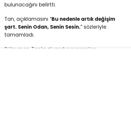
bulunacağını belirtti.
Tan, açıklamasını “
Bu nedenle artık değişim
şart. Senin Odan, Senin Sesin.
” sözleriyle
tamamladı.
Süleyman Tan’ın ziyaret programları
kapsamında önümüzdeki günlerde de oda
üyeleri ve iş dünyası temsilcileriyle bir araya
gelmeye devam edeceği bildirildi.
İLGİNİZİ
ÇEKEBİLİR