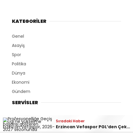
KATEGORİLER
Genel
Asayiş
Spor
Politika
Dünya
Ekonomi
Gündem
SERVİSLER
Hava Durumu
Sıradaki Haber
Sıradaki Haber
Kemaliye’nin Gizli Hazinesi Yeşilyurt Köyü Camii
Erzincan Vefaspor PGL’den Çekildi
Namaz Vakitleri