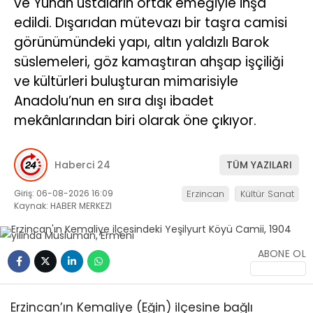
ve Yunan ustaların ortak emeğiyle inşa
edildi. Dışarıdan mütevazı bir taşra camisi
görünümündeki yapı, altın yaldızlı Barok
süslemeleri, göz kamaştıran ahşap işçiliği
ve kültürleri buluşturan mimarisiyle
Anadolu’nun en sıra dışı ibadet
mekânlarından biri olarak öne çıkıyor.
Haberci 24
TÜM YAZILARI
Giriş: 06-08-2026 16:09
Erzincan
Kültür Sanat
Kaynak: HABER MERKEZI
ABONE OL
Erzincan’ın Kemaliye (Eğin) ilçesine bağlı