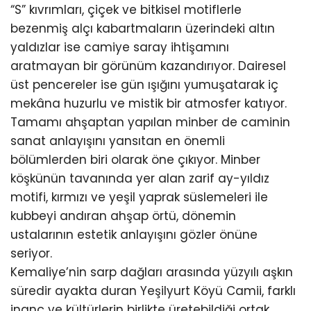
“S” kıvrımları, çiçek ve bitkisel motiflerle
bezenmiş alçı kabartmaların üzerindeki altın
yaldızlar ise camiye saray ihtişamını
aratmayan bir görünüm kazandırıyor. Dairesel
üst pencereler ise gün ışığını yumuşatarak iç
mekâna huzurlu ve mistik bir atmosfer katıyor.
Tamamı ahşaptan yapılan minber de caminin
sanat anlayışını yansıtan en önemli
bölümlerden biri olarak öne çıkıyor. Minber
köşkünün tavanında yer alan zarif ay-yıldız
motifi, kırmızı ve yeşil yaprak süslemeleri ile
kubbeyi andıran ahşap örtü, dönemin
ustalarının estetik anlayışını gözler önüne
seriyor.
Kemaliye’nin sarp dağları arasında yüzyılı aşkın
süredir ayakta duran Yeşilyurt Köyü Camii, farklı
inanç ve kültürlerin birlikte üretebildiği ortak