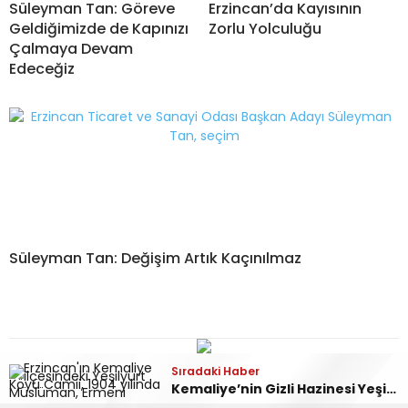
Süleyman Tan: Göreve
Erzincan’da Kayısının
Geldiğimizde de Kapınızı
Zorlu Yolculuğu
Çalmaya Devam
Edeceğiz
Süleyman Tan: Değişim Artık Kaçınılmaz
Sıradaki Haber
Sıradaki Haber
Kemaliye’nin Gizli Hazinesi Yeşilyurt Köyü Camii
Süleyman Tan İş Dünyası Temsilcileriyle Bir Araya Gelmeye Devam Ediyor
Sosyal medya hesaplarımızı keşfedin