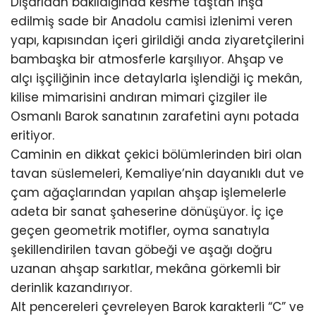
Dışarıdan bakıldığında kesme taştan inşa
edilmiş sade bir Anadolu camisi izlenimi veren
yapı, kapısından içeri girildiği anda ziyaretçilerini
bambaşka bir atmosferle karşılıyor. Ahşap ve
alçı işçiliğinin ince detaylarla işlendiği iç mekân,
kilise mimarisini andıran mimari çizgiler ile
Osmanlı Barok sanatının zarafetini aynı potada
eritiyor.
Caminin en dikkat çekici bölümlerinden biri olan
tavan süslemeleri, Kemaliye’nin dayanıklı dut ve
çam ağaçlarından yapılan ahşap işlemelerle
adeta bir sanat şaheserine dönüşüyor. İç içe
geçen geometrik motifler, oyma sanatıyla
şekillendirilen tavan göbeği ve aşağı doğru
uzanan ahşap sarkıtlar, mekâna görkemli bir
derinlik kazandırıyor.
Alt pencereleri çevreleyen Barok karakterli “C” ve