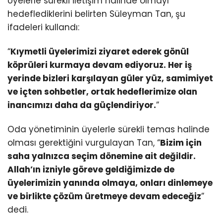
Üyelerle sürekli iletişim halinde olmayı
hedeflediklerini belirten Süleyman Tan, şu
ifadeleri kullandı:
“
Kıymetli üyelerimizi ziyaret ederek gönül
köprüleri kurmaya devam ediyoruz. Her iş
yerinde bizleri karşılayan güler yüz, samimiyet
ve içten sohbetler, ortak hedeflerimize olan
inancımızı daha da güçlendiriyor.
”
Oda yönetiminin üyelerle sürekli temas halinde
olması gerektiğini vurgulayan Tan, “
Bizim için
saha yalnızca seçim dönemine ait değildir.
Allah’ın izniyle göreve geldiğimizde de
üyelerimizin yanında olmaya, onları dinlemeye
ve birlikte çözüm üretmeye devam edeceğiz
”
dedi.