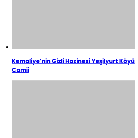
Kemaliye’nin Gizli Hazinesi Yeşilyurt Köyü
Camii