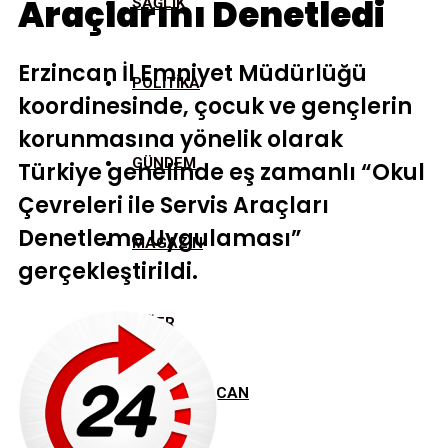
Araçlarını Denetledi
SAĞLIK
Erzincan İl Emniyet Müdürlüğü
POLITIKA
koordinesinde, çocuk ve gençlerin
korunmasına yönelik olarak
GÜNDEM
Türkiye genelinde eş zamanlı “Okul
Çevreleri ile Servis Araçları
Denetleme Uygulaması”
MAGAZIN
gerçekleştirildi.
DIĞER
ERZINCAN