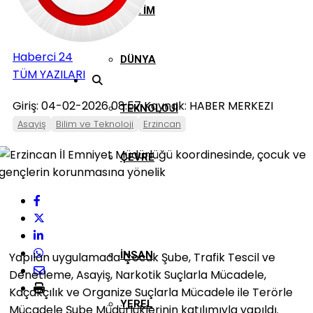
EĞITIM
Haberci 24
DÜNYA
TÜM YAZILARI
Giriş: 04-02-2026 08:57
Kaynak: HABER MERKEZI
TEKNOLOJI
Asayiş
Bilim ve Teknoloji
Erzincan
ÇEVRE
KÜLTÜR SANAT
İNSAN
Yapılan uygulamada Çocuk Şube, Trafik Tescil ve
Denetleme, Asayiş, Narkotik Suçlarla Mücadele,
Kaçakçılık ve Organize Suçlarla Mücadele ile Terörle
YEREL
Mücadele Şube Müdürlüklerinin katılımıyla yapıldı.