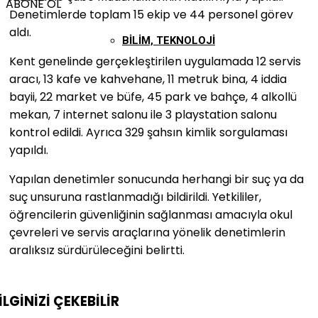
ABONE OL
Denetimlerde toplam 15 ekip ve 44 personel görev
aldı.
BILIM, TEKNOLOJI
Kent genelinde gerçekleştirilen uygulamada 12 servis
aracı, 13 kafe ve kahvehane, 11 metruk bina, 4 iddia
bayii, 22 market ve büfe, 45 park ve bahçe, 4 alkollü
mekan, 7 internet salonu ile 3 playstation salonu
kontrol edildi. Ayrıca 329 şahsın kimlik sorgulaması
yapıldı.
Yapılan denetimler sonucunda herhangi bir suç ya da
suç unsuruna rastlanmadığı bildirildi. Yetkililer,
öğrencilerin güvenliğinin sağlanması amacıyla okul
çevreleri ve servis araçlarına yönelik denetimlerin
aralıksız sürdürüleceğini belirtti.
İLGİNİZİ
ÇEKEBİLİR