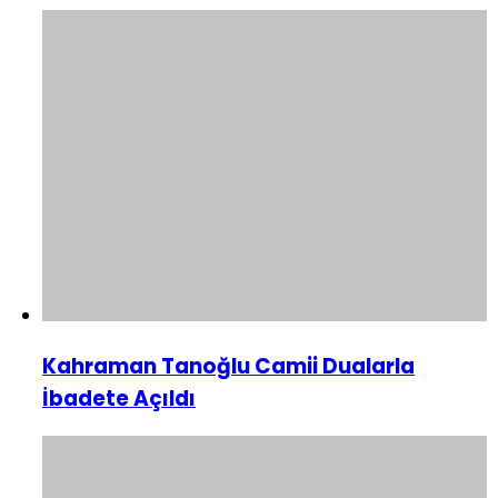
Kahraman Tanoğlu Camii Dualarla
İbadete Açıldı