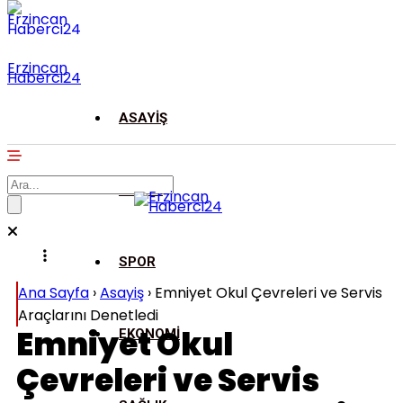
Erzincan
Haberci24
ASAYIŞ
GENEL
SPOR
Ana Sayfa
›
Asayiş
›
Emniyet Okul Çevreleri ve Servis
Araçlarını Denetledi
Emniyet Okul
EKONOMI
Çevreleri ve Servis