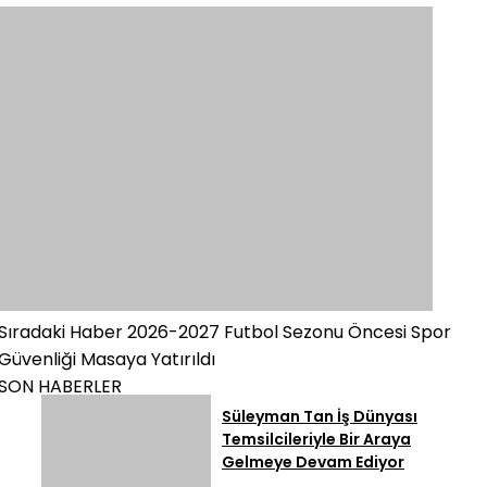
Sıradaki Haber
2026-2027 Futbol Sezonu Öncesi Spor
Güvenliği Masaya Yatırıldı
SON HABERLER
Süleyman Tan İş Dünyası
Temsilcileriyle Bir Araya
Gelmeye Devam Ediyor