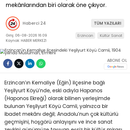
mekânlarından biri olarak öne çıkıyor.
Haberci 24
TÜM YAZILARI
Giriş: 06-08-2026 16:09
Erzincan
Kültür Sanat
Kaynak: HABER MERKEZI
ABONE OL
Erzincan’ın Kemaliye (Eğin) ilçesine bağlı
Yeşilyurt Köyü’nde, eski adıyla Hapanos
(Haponos Ekreği) olarak bilinen yerleşimde
bulunan Yeşilyurt Köyü Camii, yalnızca bir
ibadet mekânı değil; Anadolu’nun çok kültürlü
geçmişini, hoşgörü anlayışını ve ince sanat
zevkini günümüze taşıyan eşsiz bir kültür mirası