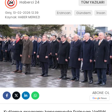
Haberci 24
TÜM YAZILARI
Giriş: 13-02-2026 12:39
Erzincan
Gündem
İnsan
Kaynak: HABER MERKEZI
ABONE OL
Kutlama programı kapsamında Erzincan Valiliği,