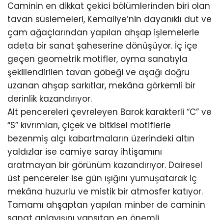
Caminin en dikkat çekici bölümlerinden biri olan
tavan süslemeleri, Kemaliye’nin dayanıklı dut ve
çam ağaçlarından yapılan ahşap işlemelerle
adeta bir sanat şaheserine dönüşüyor. İç içe
geçen geometrik motifler, oyma sanatıyla
şekillendirilen tavan göbeği ve aşağı doğru
uzanan ahşap sarkıtlar, mekâna görkemli bir
derinlik kazandırıyor.
Alt pencereleri çevreleyen Barok karakterli “C” ve
“S” kıvrımları, çiçek ve bitkisel motiflerle
bezenmiş alçı kabartmaların üzerindeki altın
yaldızlar ise camiye saray ihtişamını
aratmayan bir görünüm kazandırıyor. Dairesel
üst pencereler ise gün ışığını yumuşatarak iç
mekâna huzurlu ve mistik bir atmosfer katıyor.
Tamamı ahşaptan yapılan minber de caminin
sanat anlayışını yansıtan en önemli