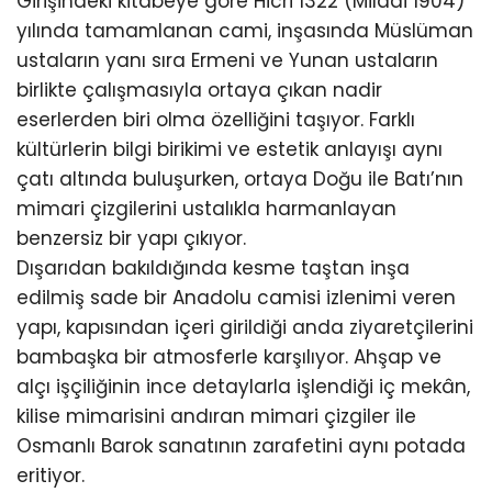
Girişindeki kitabeye göre Hicri 1322 (Miladi 1904)
yılında tamamlanan cami, inşasında Müslüman
ustaların yanı sıra Ermeni ve Yunan ustaların
birlikte çalışmasıyla ortaya çıkan nadir
eserlerden biri olma özelliğini taşıyor. Farklı
kültürlerin bilgi birikimi ve estetik anlayışı aynı
çatı altında buluşurken, ortaya Doğu ile Batı’nın
mimari çizgilerini ustalıkla harmanlayan
benzersiz bir yapı çıkıyor.
Dışarıdan bakıldığında kesme taştan inşa
edilmiş sade bir Anadolu camisi izlenimi veren
yapı, kapısından içeri girildiği anda ziyaretçilerini
bambaşka bir atmosferle karşılıyor. Ahşap ve
alçı işçiliğinin ince detaylarla işlendiği iç mekân,
kilise mimarisini andıran mimari çizgiler ile
Osmanlı Barok sanatının zarafetini aynı potada
eritiyor.