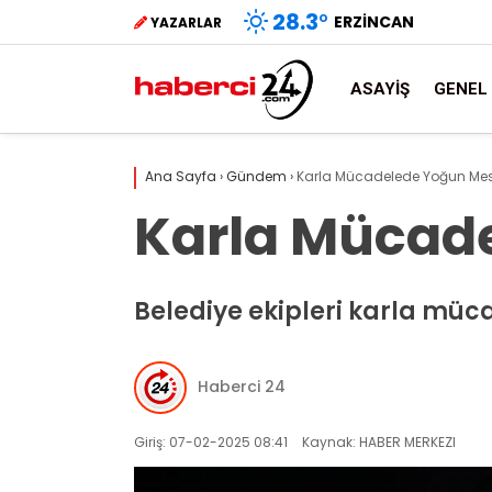
28.3
°
ERZINCAN
YAZARLAR
ASAYIŞ
GENEL
Ana Sayfa
›
Gündem
›
Karla Mücadelede Yoğun Me
Karla Mücad
Belediye ekipleri karla müca
Haberci 24
Giriş: 07-02-2025 08:41
Kaynak: HABER MERKEZI