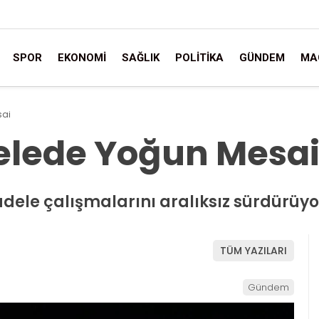
SPOR
EKONOMI
SAĞLIK
POLITIKA
GÜNDEM
MA
sai
elede Yoğun Mesa
dele çalışmalarını aralıksız sürdürüyo
TÜM YAZILARI
Gündem