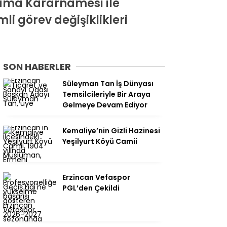
ama Kararnamesi ile
i görev değişiklikleri
SON HABERLER
Süleyman Tan İş Dünyası
Temsilcileriyle Bir Araya
Gelmeye Devam Ediyor
Kemaliye’nin Gizli Hazinesi
Yeşilyurt Köyü Camii
Erzincan Vefaspor
PGL’den Çekildi