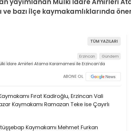
n yayımlanan Mülki İdare Amirleri At
ı ve bazı ilçe kaymakamlıklarında öneml
TÜM YAZILARI
Erzincan
Gündem
ABONE OL
ymakamı Fırat Kadiroğlu, Erzincan Vali
 Pazar Kaymakamı Ramazan Teke ise Çayırlı
eytüşşebap Kaymakamı Mehmet Furkan