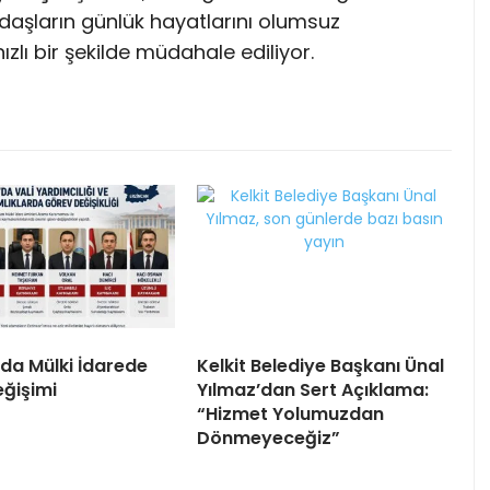
daşların günlük hayatlarını olumsuz
zlı bir şekilde müdahale ediliyor.
’da Mülki İdarede
Kelkit Belediye Başkanı Ünal
ğişimi
Yılmaz’dan Sert Açıklama:
“Hizmet Yolumuzdan
Dönmeyeceğiz”