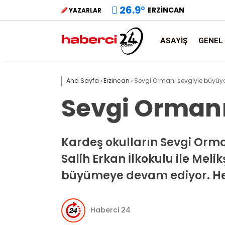
26.9
°
ERZINCAN
YAZARLAR
ASAYIŞ
GENEL
Ana Sayfa
›
Erzincan
›
Sevgi Ormanı sevgiyle büyüy
Sevgi Ormanı
Kardeş okulların Sevgi Orma
Salih Erkan İlkokulu ile Meli
büyümeye devam ediyor. Her 
Haberci 24