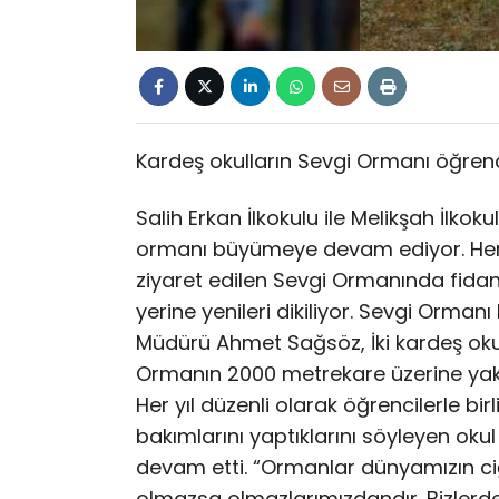
Kardeş okulların Sevgi Ormanı öğrenc
Salih Erkan İlkokulu ile Melikşah İlkok
ormanı büyümeye devam ediyor. Her y
ziyaret edilen Sevgi Ormanında fidanl
yerine yenileri dikiliyor. Sevgi Ormanı
Müdürü Ahmet Sağsöz, İki kardeş okul
Ormanın 2000 metrekare üzerine yakl
Her yıl düzenli olarak öğrencilerle bir
bakımlarını yaptıklarını söyleyen ok
devam etti. “Ormanlar dünyamızın ciğe
olmazsa olmazlarımızdandır. Bizlerd