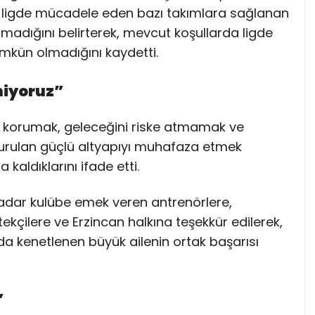
ı ligde mücadele eden bazı takımlara sağlanan
madığını belirterek, mevcut koşullarda ligde
ümkün olmadığını kaydetti.
miyoruz”
nı korumak, geleceğini riske atmamak ve
urulan güçlü altyapıyı muhafaza etmek
kaldıklarını ifade etti.
dar kulübe emek veren antrenörlere,
stekçilere ve Erzincan halkına teşekkür edilerek,
da kenetlenen büyük ailenin ortak başarısı
”