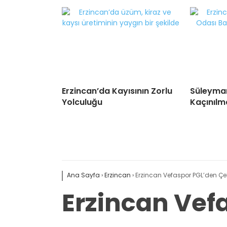
Erzincan’da Kayısının Zorlu
Süleyman
Yolculuğu
Kaçınılm
Ana Sayfa
›
Erzincan
›
Erzincan Vefaspor PGL’den Çek
Erzincan Vef