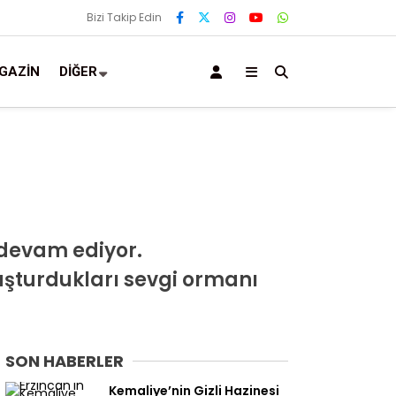
Bizi Takip Edin
GAZIN
DIĞER
 devam ediyor.
oluşturdukları sevgi ormanı
SON HABERLER
Kemaliye’nin Gizli Hazinesi