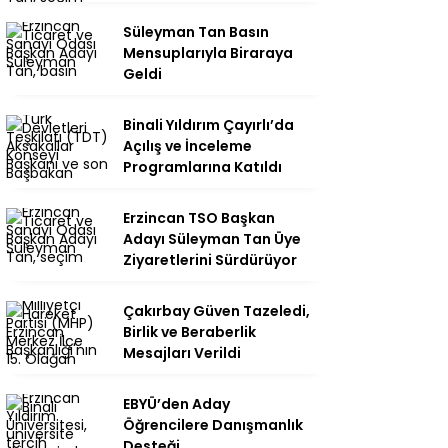
Süleyman Tan Basın
Mensuplarıyla Biraraya
Geldi
Binali Yıldırım Çayırlı’da
Açılış ve İnceleme
Programlarına Katıldı
Erzincan TSO Başkan
Adayı Süleyman Tan Üye
Ziyaretlerini Sürdürüyor
Çakırbay Güven Tazeledi,
Birlik ve Beraberlik
Mesajları Verildi
EBYÜ’den Aday
Öğrencilere Danışmanlık
Desteği