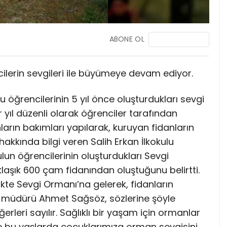
ABONE OL
ilerin sevgileri ile büyümeye devam ediyor.
ulu öğrencilerinin 5 yıl önce oluşturdukları sevgi
ıl düzenli olarak öğrenciler tarafından
arın bakımları yapılarak, kuruyan fidanların
 hakkında bilgi veren Salih Erkan İlkokulu
un öğrencilerinin oluşturdukları Sevgi
aşık 600 çam fidanından oluştuğunu belirtti.
likte Sevgi Ormanı’na gelerek, fidanların
ul müdürü Ahmet Sağsöz, sözlerine şöyle
rleri sayılır. Sağlıklı bir yaşam için ormanlar
e bu yaşlarda çocuklarımıza orman sevgisini